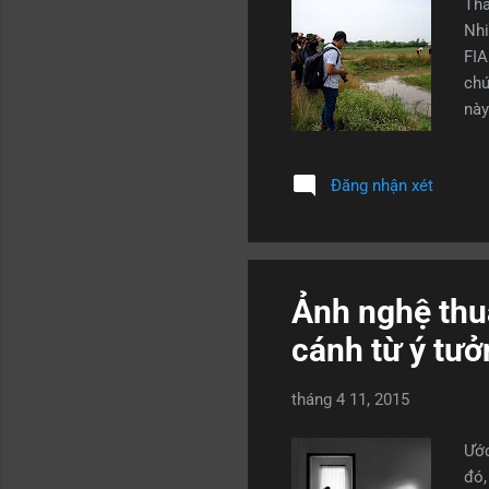
Tha
Nhi
FIA
chứ
này
Nhi
FIA
Đăng nhận xét
dư 
Việ
Thă
cuộ
Ảnh nghệ thu
cánh từ ý tưở
tháng 4 11, 2015
Ước
đó,