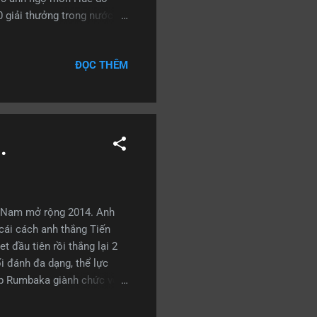
 giải thưởng trong nước và
nghệ” để sử dụng chiếc
ook) đã cho chuyên gia theo
ĐỌC THÊM
ừ chiếc điện thoại di
hụp từ điện thoại di động
có trên 30 nhà báo trong
ụng thử Samsung I...
.
ệt Nam mở rộng 2014. Anh
cái cách anh thắng Tiến
t đầu tiên rồi thắng lại 2
ối đánh đa dạng, thể lực
iúp Rumbaka giành chức vô
iả tại nhà thi đấu Tân Bình
 Pranndy H.S của India và