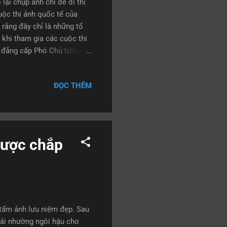
lại chụp ảnh chỉ để đi thi
uộc thi ảnh quốc tế của
 rằng đây chỉ là những tổ
khi tham gia các cuộc thi
 đẳng cấp Phó Chủ tịch Hội
uốc gia là hội viên của
 chỉ là tổ chức ảnh nghiệp
ĐỌC THÊM
c cuộc thi này, nhiếp ảnh
ật trên thế giới” - ông
nh Kiến trúc sư TP HCM Các
được chắp
tấm ảnh lưu niệm đẹp. Sau
phải nhường ngôi hậu cho