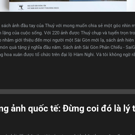
n sách ảnh đầu tay của Thuỷ với mong muốn chia sẻ một góc nhìn 
nh lặng của cuộc sống. Với 220 ảnh được Thuỷ chụp và tuyển trọn t
ẹp nhằm giới thiệu đến mọi người một Sài Gòn mới lạ, sách ảnh hiệ
món quà tặng ý nghĩa đầu năm. Sách ảnh Sài Gòn Phản Chiếu - SaiG
ng hoa xuân được tổ chức trên đại lộ Hàm Nghi. Và tôi không ngờ r
ảnh chưa từng có trong suy nghĩa của mình. Thả bước giữa ngàn hoa,
ôi ngước ống kính lên các cao ốc bên đường và ngỡ ngàng trước nhữn
huyền ảo, giày chất hoạ đậm chất thơ, nhờ sự phản chiếu mà thành. T
, tôi chờ đợi sự thay đổ...
ng ảnh quốc tế: Đừng coi đó là lý 