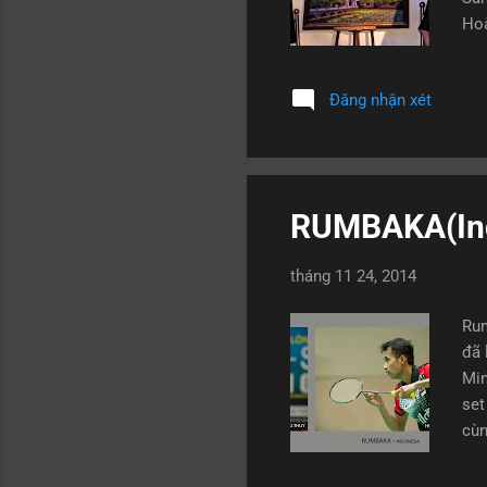
Hoà
quố
điệ
Đăng nhận xét
sát
độn
Sam
khu
RUMBAKA(Indo
tháng 11 24, 2014
Rum
đã 
Min
set
cùn
địc
TP.