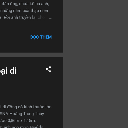
i đàn ông, chưa kể ba anh,
o những năm của thập niên
. Rồi anh truyền lại cho
c xong lớp 1&2 tại Hội
 cái anh không nghĩ lại đến
ĐỌC THÊM
ốc sức theo học Cao đẳng,
g đẩy đưa và anh phải tự
việc đưa anh đến với môi
ại di
 di động có kích thước lớn
NSNA Hoàng Trung Thủy
ước 0,86m x 1,15m.
bức ảnh ngọ môn Huế do