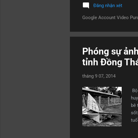
Đăng nhận xét
Rum
Rum
Google Account Video Pu
cú 
ngắ
Phóng sự ảnh
tỉnh Đồng Th
tháng 9 07, 2014
Bộ 
huy
bê 
sốt
tuổ
anh
kéo