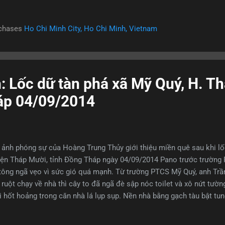
bak của Indonesia Pranndy chơi cầu ngắn ở set 1 gây rất nhiều khó
baka buộc phải trả cầu cao và sâu về cuối sân tạo cơ hội cho Pr
rchases
Ho Chi Minh City, Ho Chi Minh, Vietnam
đập rất mạnh. Từ đó VDV Ấn Độ thắng dễ set 1. Set 2, Rumbaka làm
n trên lưới buộc Pranndy lộ nhiều sơ hở...
: Lốc dữ tàn phá xã Mỹ Quý, H. T
áp 04/09/2014
ảnh phóng sự của Hoàng Trung Thủy giới thiệu miền quê sau khi lố
ện Tháp Mười, tỉnh Đồng Tháp ngày 04/09/2014 Pano trước trường
tông ngã vẹo vì sức gió quá mạnh. Từ trường PTCS Mỹ Quý, anh Trầ
 ruột chạy về nhà thì cây to đã ngã đè sập nóc toilet và xô nứt tườ
i hốt hoảng trong căn nhà lá lụp sụp. Nền nhà bằng gạch tàu bật tun
 Dương Văn Hạnh(37 tuổi) ôm chặt 2 con ở góc nhà nhìn cơn mưa 
 dài hơn 20 phút cuốn bay mái tôn trong sự sợ hãi! Cây cối bị ngã 