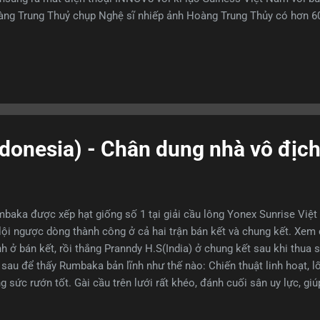
ng Trung Thuỷ chụp Nghệ sĩ nhiếp ảnh Hoàng Trung Thủy có hơn 60
c tế, anh đã được Samsung mời thực hiện chuyến đi “7 ngày công 
n thoại mới ra lò của công ty này. Trung tâm sách kỷ lục VN (Vietb
 NSNA Hoàng Trung Thủy và xác nhận các bức ảnh do anh chụp đều t
g Samsung Innov8. Kỷ lục VN cho bức hình có kích thước lớn nhất c
sung Innov8 nằm trong chiến dịch quảng bá sảm phẩm mới này. Đã 
 vực Đông Nam Á cùng với khoảng 20 phóng viên VN được mời sử d
nesia) - Chân dung nhà vô địch
baka được xếp hạt giống số 1 tại giải cầu lông Yonex Sunrise Vi
lội ngược dòng thành công ở cả hai trận bán kết và chung kết. Xem 
h ở bán kết, rồi thắng Pranndy H.S(India) ở chung kết sau khi thua se
 sau để thấy Rumbaka bản lĩnh như thế nào: Chiến thuật linh hoạt, l
g sức rướn tốt. Gài cầu trên lưới rất khéo, đánh cuối sân uy lực, g
h một cách thuyết phục trong sự cổ vũ cuồng nhiệt, vô tư của khán g
HCM chiều ngày 07/09/2014. Trận chung kết của 2 đối thủ xứng tầm