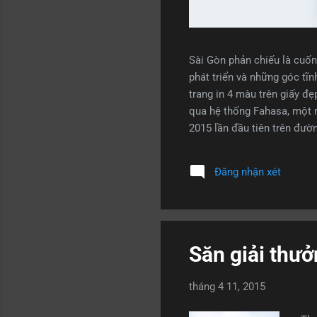
Sài Gòn phản chiếu là cuố
phát triển và những góc tĩ
trang in 4 màu trên giấy đ
qua hệ thống Fahasa, một 
2015 lần đầu tiên trên đườ
đưa tôi đến với một dự án 
du xuân rộn rã, bất chợt t
Đăng nhận xét
Sài Gòn rất lạ, lung linh 
đó từ sáng sớm đến chiều tà
Săn giải thưở
tháng 4 11, 2015