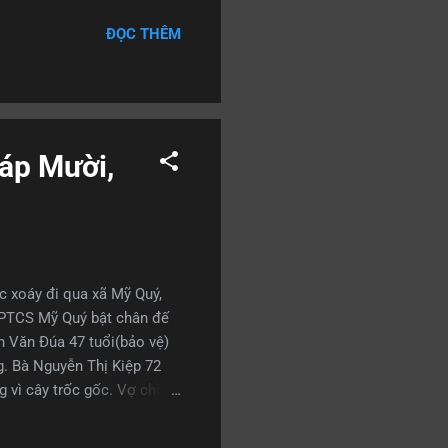
 khăn cho đối thủ.
ĐỌC THÊM
anndy dứt điểm bằng những
 điều tương tự: Gài cầu
háp Mười,
c xoáy đi qua xã Mỹ Quý,
 PTCS Mỹ Quý bật chân đế
n Văn Đúa 47 tuổi(bảo vệ)
ng. Bà Nguyễn Thị Kiệp 72
g vì cây trốc gốc. Vợ chồng
kèm mưa đá cùng gió lốc
đổ khắp nơi. Đồng lúa nằm