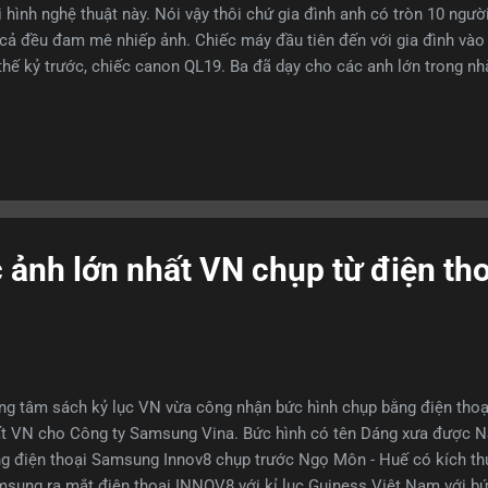
i hình nghệ thuật này. Nói vậy thôi chứ gia đình anh có tròn 10 ngườ
 cả đều đam mê nhiếp ảnh. Chiếc máy đầu tiên đến với gia đình và
thế kỷ trước, chiếc canon QL19. Ba đã dạy cho các anh lớn trong nhà
 Riêng anh, cột mốc để nhớ là mùa hè của lớp 12, năm 1984, anh họ
ếp ảnh TP.HCM . Mong con đầu lòng - Ảnh Hoàng Trung Thuỷ Thế là,
 anh. Anh xa rời môi trường sư phạm. Nơi mà anh mất nhiều năm d
 đại học. Mục tiêu của anh là trở thành giảng viên. Nhưng cuộc sốn
 rằng mình có nghề mà không có nghiệp. Thế là, anh đi làm. Công 
ờng tài chính từ năm 1993. Có lẽ, sự năng độn...
ảnh lớn nhất VN chụp từ điện tho
ng tâm sách kỷ lục VN vừa công nhận bức hình chụp bằng điện thoại
t VN cho Công ty Samsung Vina. Bức hình có tên Dáng xưa được 
g điện thoại Samsung Innov8 chụp trước Ngọ Môn - Huế có kích th
sung ra mắt điện thoại INNOV8 với kỉ lục Guiness Việt Nam với 