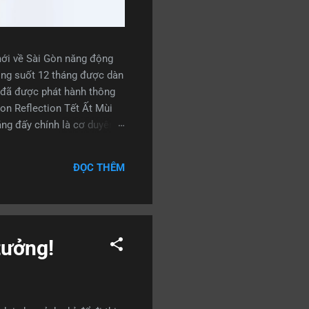
mới về Sài Gòn năng động
rong suốt 12 tháng được dàn
n đã được phát hành thông
on Reflection Tết Ất Mùi
ằng đấy chính là cơ duyên
 len lõi giữa dòng người
g gì vừa nhìn thấy: Có một
ĐỌC THÊM
hế là suốt những ngày sau
tưởng!