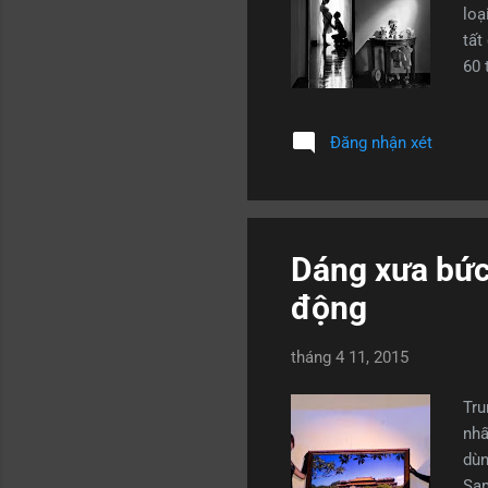
loạ
tất
60 
em.
nhi
Đăng nhận xét
với
rồi
nhủ
trư
Dáng xưa bức 
động
tháng 4 11, 2015
Tru
nhấ
dùn
Sam