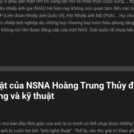
y vì phải dấn thân tìm tòi sáng tạo mô tả chân thực cuộc sống..., họ 
ều nhiếp ảnh gia (NAG) trẻ hiện nay không còn quan tâm đến các c
P (Liên đoàn Nhiếp ảnh Quốc tế), Hội Nhiếp ảnh Mỹ (PSA)... Họ cho
c nhiếp ảnh nghiệp dư, những huy chương hay tước hiệu phong tặng 
 không nói lên được đẳng cấp của một NAG. Giải quốc tế chưa hẳn
ếp ảnh Việt Nam, ông Lê Xuân Thăng, cho biết hiện có khoảng 100 q
P nhưng đây không phải là tổ chức nhiếp ảnh lớn nhất thế giới. “Tuy
nhưng các cuộc thi của FIAP mang tính chất toàn cầu. Thông qua cá
t Nam càng ngày sẽ khẳng định được vị thế của mình về ảnh nghệ thu
ng nói. Một buổi sinh hoạt nhiếp ảnh của các nhiếp ảnh gia CLB Ả
c thi nhiếp ảnh nào có sự bảo trợ của FIAP...
ật của NSNA Hoàng Trung Thủy 
ng và kỹ thuật
 mơ ban đầu đơn giản của anh là tự mình có thể chụp được những 
 anh bị cuốn hút bởi “ảnh nghệ thuật”. Thế là, các thú giải trí khác 